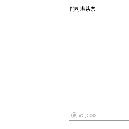
門司港茶寮